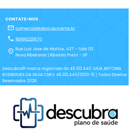
CONTATE-NOS
comercial@descubra.emp.br
16996225670
Rua Luiz Jose de Mattos, 437 - Sala 03
Nova Ribeirania | Ribeirão Preto - SP
Descubra
© marca registrada da
45.312.440 JULIA ANTONIA
RODRIGUES DA SILVA
CNPJ:
45.312.440/0001-12
| Todos Direitos
Reservados
2026